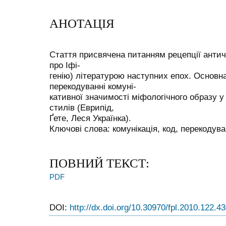
АНОТАЦІЯ
Стаття присвячена питанням рецепції античн
про Іфі-
генію) літературою наступних епох. Основн
перекодуванні комуні-
кативної значимості міфологічного образу у
стилів (Еврипід,
Ґете, Леся Українка).
Ключові слова: комунікація, код, перекодува
ПОВНИЙ ТЕКСТ:
PDF
DOI:
http://dx.doi.org/10.30970/fpl.2010.122.4