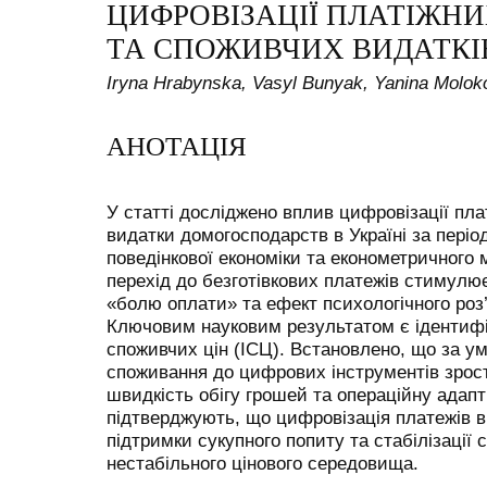
ЦИФРОВІЗАЦІЇ ПЛАТІЖНИ
ТА СПОЖИВЧИХ ВИДАТКІВ
Iryna Hrabynska, Vasyl Bunyak, Yanina Molok
АНОТАЦІЯ
У статті досліджено вплив цифровізації пла
видатки домогосподарств в Україні за період
поведінкової економіки та економетричного
перехід до безготівкових платежів стимулю
«болю оплати» та ефект психологічного роз’
Ключовим науковим результатом є ідентифік
споживчих цін (ІСЦ). Встановлено, що за ум
споживання до цифрових інструментів зрост
швидкість обігу грошей та операційну адапт
підтверджують, що цифровізація платежів 
підтримки сукупного попиту та стабілізації 
нестабільного цінового середовища.