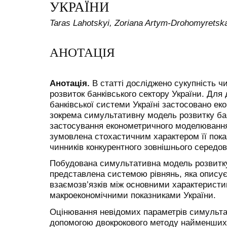
УКРАЇНИ
Taras Lahotskyi, Zoriana Artym-Drohomyretsk
АНОТАЦІЯ
Анотація.
В статті досліджено сукупність чи
розвиток банківського сектору України. Для
банківської системи Україні застосовано ек
зокрема симультативну модель розвитку бан
застосування економетричного моделювання 
зумовлена стохастичним характером її пока
чинників конкурентного зовнішнього середо
Побудована симультативна модель розвитку 
представлена системою рівнянь, яка описує
взаємозв’язків між основними характеристи
макроекономічними показниками України.
Оцінювання невідомих параметрів симультат
допомогою двокрокового методу найменших 