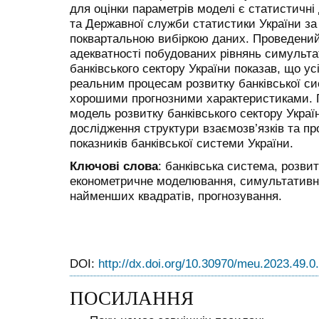
для оцінки параметрів моделі є статистичні
та Державної служби статистики України за п
поквартальною вибіркою даних. Проведений
адекватності побудованих рівнянь симульта
банківського сектору
України показав, що ус
реальним процесам розвитку банківської си
хорошими прогнозними характеристиками. 
модель розвитку банківського сектору Укра
дослідження структури взаємозв’язків та п
показників банківської системи України.
Ключові слова
: банківська система, розвит
економетричне моделювання, симультативн
найменших квадратів, прогнозування.
DOI:
http://dx.doi.org/10.30970/meu.2023.49.0
ПОСИЛАННЯ