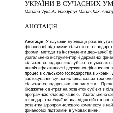
УКРАЇНИ В СУЧАСНИХ У
Mariana Vykliuk, Volodymyr Marunchak, Andri
АНОТАЦІЯ
Анотація.
У науковій публікації розглянуто 
фінансової підтримки сільського господарств
форми, методи та інструменти державної фі
узагальнено інструментарій державної фінан
сільськогосподарських суб’єктів в умовах в
аналіз ефективності державної фінансової 
процесів сільського господарства в Україні.
застосування сучасних фінансових технолог
сільськогосподарських підприємств. Предс
бюджетних витрат на розвиток суб’єктів сіль
програмною класифікацією. Узагальнено фін
господарства України внаслідок військової а
розвитку агропромислового комплексу в най
фінансової підтримки
в умовах війни.