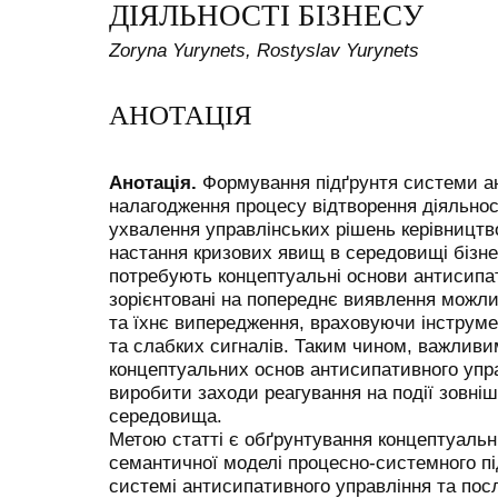
ДІЯЛЬНОСТІ БІЗНЕСУ
Zoryna Yurynets, Rostyslav Yurynets
АНОТАЦІЯ
Анотація.
Формування підґрунтя системи ан
налагодження процесу відтворення діяльнос
ухвалення управлінських рішень керівницт
настання кризових явищ в середовищі бізн
потребують концептуальні основи антисипат
зорієнтовані на попереднє виявлення можли
та їхнє випередження, враховуючи інструмен
та слабких сигналів. Таким чином, важливи
концептуальних основ антисипативного упр
виробити заходи реагування на події зовніш
середовища.
Метою статті є обґрунтування концептуальн
семантичної моделі процесно-системного пі
системі антисипативного управління та пос