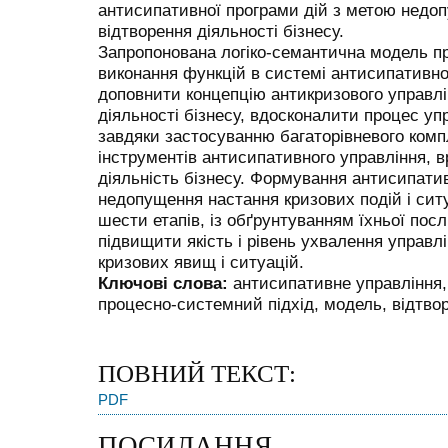
антисипативної програми дій з метою недоп
відтворення діяльності бізнесу.
Запропонована логіко-семантична модель п
виконання функцій в системі антисипативно
доповнити концепцію антикризового управлі
діяльності бізнесу, вдосконалити процес уп
завдяки застосуванню багаторівневого ком
інструментів антисипативного управління, в
діяльність бізнесу. Формування антисипати
недопущення настання кризових подій і сит
шести етапів, із обґрунтуванням їхньої посл
підвищити якість і рівень ухвалення управ
кризових явищ і ситуацій.
Ключові слова:
антисипативне управління,
процесно-системний підхід, модель, відтвор
ПОВНИЙ ТЕКСТ:
PDF
ПОСИЛАННЯ