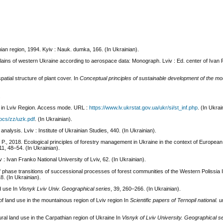
ian region, 1994. Kyiv : Nauk. dumka, 166. (In Ukrainian).
e plains of western Ukraine according to aerospace data: Monograph. Lviv : Ed. center of Ivan
patial structure of plant cover. In
Conceptual principles of sustainable development of the mo
.
cs in Lviv Region. Access mode. URL :
https://www.lv.ukrstat.gov.ua/ukr/si/st_inf.php
. (In Ukrai
docs/zz/uzk.pdf
. (In Ukrainian).
nalysis. Lviv : Institute of Ukrainian Studies, 440. (In Ukrainian).
 P., 2018. Ecological principles of forestry management in Ukraine in the context of European 
 11, 48–54. (In Ukrainian).
: Ivan Franko National University of Lviv, 62. (In Ukrainian).
of phase transitions of successional processes of forest communities of the Western Polissia 
8. (In Ukrainian).
nd use In
Visnyk Lviv Univ. Geographical series
, 39, 260–266. (In Ukrainian).
 of land use in the mountainous region of Lviv region In
Scientific papers of Ternopil national. u
tural land use in the Carpathian region of Ukraine In
Visnyk of Lviv University. Geographical s