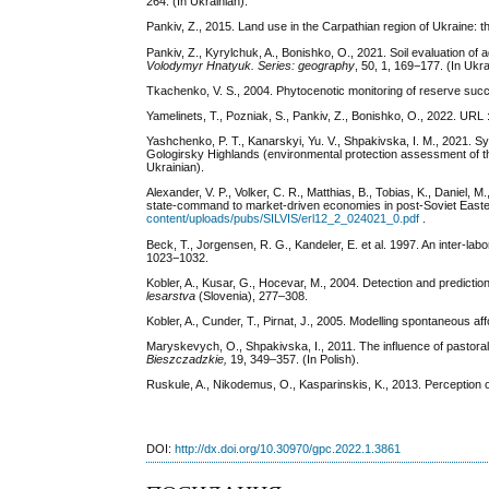
264. (In Ukrainian).
Pankiv, Z., 2015. Land use in the Carpathian region of Ukraine: 
Pankiv, Z., Kyrylchuk, A., Bonishko, O., 2021. Soil evaluation of a
Volodymyr Hnatyuk. Series: geography
, 50, 1, 169−177. (In Ukra
Tkachenko, V. S., 2004. Phytocenotic monitoring of reserve succ
Yamelinets, T., Pozniak, S., Pankiv, Z., Bonishko, O., 2022. URL 
Yashchenko, P. T., Kanarskyi, Yu. V., Shpakivska, I. M., 2021. Sy
Gologirsky Highlands (environmental protection assessment of
Ukrainian).
Alexander, V. P., Volker, C. R., Matthias, B., Tobias, K., Daniel, 
state-command to market-driven economies in post-Soviet East
content/uploads/pubs/SILVIS/erl12_2_024021_0.pdf
.
Beck, T., Jorgensen, R. G., Kandeler, Е. et al. 1997. An inter-la
1023−1032.
Kobler, A., Kusar, G., Hocevar, M., 2004. Detection and predictio
lesarstva
(Slovenia), 277‒308.
Kobler, A., Cunder, T., Pirnat, J., 2005. Modelling spontaneous af
Maryskevych, O., Shpakivska, І., 2011. The influence of pastoral
Bieszczadzkie
,
19, 349–357. (In Polish).
Ruskule, A., Nikodemus, O., Kasparinskis, K., 2013. Perception o
DOI:
http://dx.doi.org/10.30970/gpc.2022.1.3861