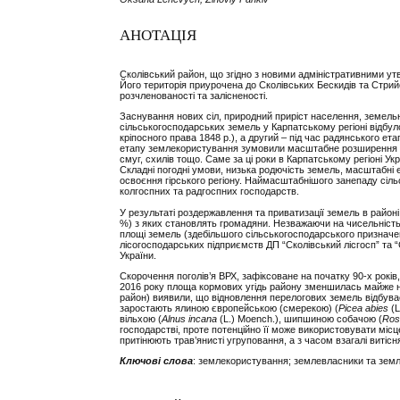
АНОТАЦІЯ
Сколівський район, що згідно з новими адміністративними у
Його територія приурочена до Сколівських Бескидів та Стри
розчленованості та залісненості.
Заснування нових сіл, природний приріст населення, земель
сільськогосподарських земель у Карпатському регіоні відбу
кріпосного права 1848 р.), а другий ‒ під час радянського 
етапу землекористування зумовили масштабне розширення п
смуг, схилів тощо. Саме за ці роки в Карпатському регіоні Ук
Складні погодні умови, низька родючість земель, масштабні 
освоєння гірського регіону. Наймасштабнішого занепаду сіл
колгоспних та радгоспних господарств.
У результаті роздержавлення та приватизації земель в районі
%) з яких становлять громадяни. Незважаючи на чисельність
площі земель (здебільшого сільськогосподарського призначен
лісогосподарських підприємств ДП “Сколівський лісгосп” та “
України.
Скорочення поголів’я ВРХ, зафіксоване на початку 90-х рокі
2016 року площа кормових угідь району зменшилась майже на 
район) виявили, що відновлення перелогових земель відбуває
заростають ялиною європейською (смерекою) (
Picea abies
(L
вільхою (
Alnus incana
(L.) Moench.), шипшиною собачою (
Ros
господарстві, проте потенційно її може використовувати мі
притінюють трав’янисті угруповання, а з часом взагалі витіс
Ключові слова
: землекористування; землевласники та землек