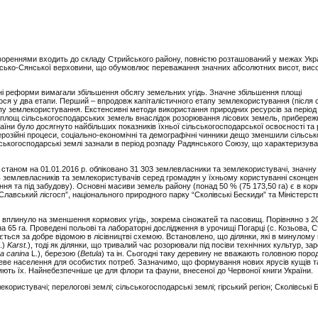
твореннями входить до складу Стрийського району, повністю розташований у межах Укр
йсько-Сянської верховини, що обумовлює переважання значних абсолютних висот, висо
ні реформи вимагали збільшення обсягу земельних угідь. Значне збільшення площі
лося у два етапи. Перший ‒ впродовж капіталістичного етапу землекористування (після
етапу землекористування. Екстенсивні методи використання природних ресурсів за періо
лощ сільськогосподарських земель внаслідок розорювання лісових земель, прибереж
раїни було досягнуто найбільших показників їхньої сільськогосподарської освоєності та 
ерозійні процеси, соціально-економічні та демографічні чинники дещо зменшили сільсь
ьськогосподарські землі зазнали в період розпаду Радянського Союзу, що характеризув
 станом на 01.01.2016 р. обліковано 31 303 землевласники та землекористувачі, значну
 землевласників та землекористувачів серед громадян у їхньому користуванні сконцен
ня та під забудову). Основні масиви земель району (понад 50 % (75 173,50 га) є в кор
Славський лісгосп”, національного природного парку “Сколівські Бескиди” та Міністерс
в, вплинуло на зменшення кормових угідь, зокрема сіножатей та пасовищ. Порівняно з 2
65 га. Проведені польові та лабораторні дослідження в урочищі Погарці (с. Козьова, 
ться за добре відомою в лісівництві схемою. Встановлено, що ділянки, які в минулому
.)
Karst.
), тоді як ділянки, що тривалий час розорювали під посіви технічних культур, за
a canina
L.), березою (
Bеtula
) та ін. Сьогодні таку деревину не вважають головною поро
сцеве населення для особистих потреб. Зазначимо, що формування нових ярусів кущів 
няють їх. Найнебезпечніше це для флори та фауни, внесеної до Червоної книги України.
ористувачі; перелогові землі; сільськогосподарські землі; гірський регіон; Сколівські 