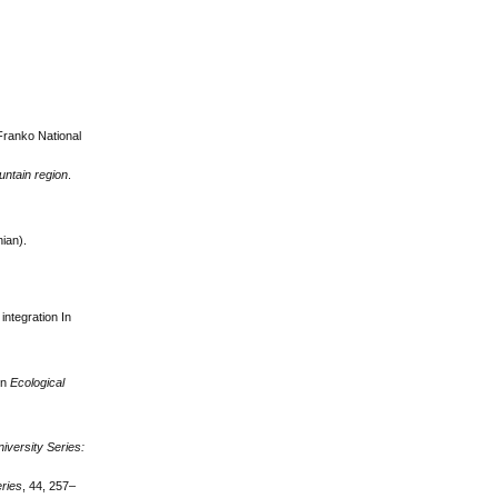
 Franko National
untain region
.
nian).
integration In
In
Ecological
niversity Series:
eries
, 44, 257–