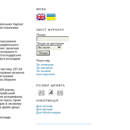
МОВА
аїнських Карпат.
кі показники
ЗМІСТ ЖУРНАЛУ
Пошук
 скасування
Пошук за критерієм
д радянського
них захисних
розораності.
когосподарське
ався розпадом
Перегляд
За номером
За автором
 частину (97,54
За назвою
тровані незначні
Інші журнали
истуванні
тва оборони
РОЗМІР ШРИФТА
009 роком,
Стрийський
 не розорювали,
ростають сірою
ІНФОРМАЦІЯ
дою в лісовому
Для читачів
та дерев дещо
Для авторів
Для бібліотекарів
Бескиди.