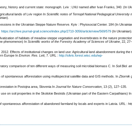
theory, history and current state: monograph. Lviv : LNU named after Ivan Franko, 340. (In Uk
gricultural lands of Lviv region In
Scientific notes of Ternopil National Pedagogical University
inian).
essions in the Ukrainian Steppe Nature Reserve. Kyiv : Phytosocial Center. 184 (In Ukrainia
:
https://archive.journal-grail.science/index.php/2710-3056/article/view/569/579
(In Ukrainian)
lvatization of habitats of meadow-steppe vegetation and invertebrates in the nature protection
 the phenomenon) In
Scientific works of the Forestry Academy of Sciences of Ukraine
, 22, 27
M., 2012. Effects of institutional changes on land use: Agricultural land abandonment during the 
ern Europe In
Environ. Res. Lett
, 7. URL :
http://silvis.forest.wisc.edu/wp-
boratory comparison of ten different ways of measuring soil microbial biomass C. In
Soil Biol. 
n of spontaneous afforestation using multispectral satellite data and GIS methods. In
Zbornik 
forestation in Postojna area, Slovenia In
Journal for Nature Conservation
, 13 (2), 127‒135.
 use on soil properties in the Skolskie Beskids (Ukrainian part of the Eastern Carpathians) I
f spontaneous afforestation of abandoned farmland by locals and experts in Latvia. URL : htt