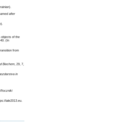
rainian).
 named after
n).
.
 objects of the
–40. (In
transition from
and Biochem
, 29, 7,
gozdarstva in
n
Roczniki
ps://iale2013.eu.