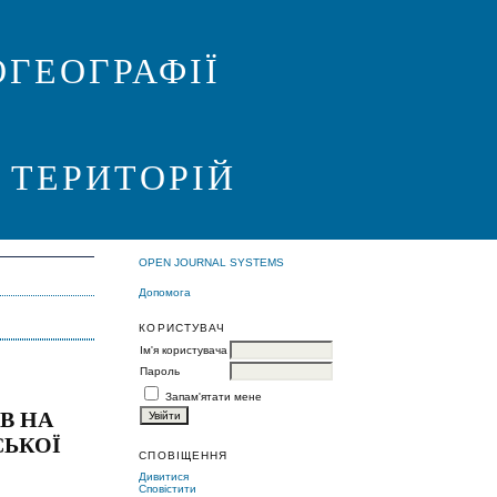
ГЕОГРАФІЇ
 ТЕРИТОРІЙ
OPEN JOURNAL SYSTEMS
Допомога
КОРИСТУВАЧ
Ім'я користувача
Пароль
Запам'ятати мене
В НА
СЬКОЇ
СПОВІЩЕННЯ
Дивитися
Сповістити