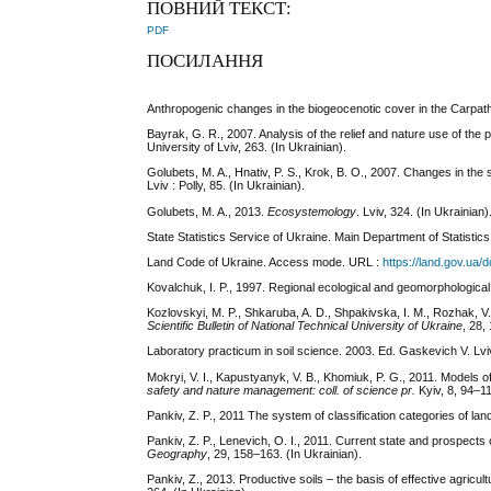
ПОВНИЙ ТЕКСТ:
PDF
ПОСИЛАННЯ
Anthropogenic changes in the biogeocenotic cover in the Carpath
Bayrak, G. R., 2007. Analysis of the relief and nature use of th
University of Lviv, 263. (In Ukrainian).
Golubets, M. A., Hnativ, P. S., Krok, B. O., 2007. Changes in the s
Lviv : Polly, 85. (In Ukrainian).
Golubets, M. A., 2013.
Ecosystemology
. Lviv, 324. (In Ukrainian)
State Statistics Service of Ukraine. Main Department of Statisti
Land Code of Ukraine. Access mode. URL :
https://land.gov.ua/
Kovalchuk, I. P., 1997. Regional ecological and geomorphological a
Kozlovskyi, M. P., Shkaruba, A. D., Shpakivska, I. M., Rozhak, V.
Scientific Bulletin of National Technical University of Ukraine
, 28,
Laboratory practicum in soil science. 2003. Ed. Gaskevich V. Lviv 
Mokryi, V. I., Kapustyanyk, V. B., Khomiuk, P. G., 2011. Models 
safety and nature management: coll. of science pr.
Kyiv, 8, 94–11
Pankiv, Z. P., 2011 The system of classification categories of la
Pankiv, Z. P., Lenevich, O. I., 2011. Current state and prospects
Geography
, 29, 158–163. (In Ukrainian).
Pankiv, Z., 2013. Productive soils – the basis of effective agricul