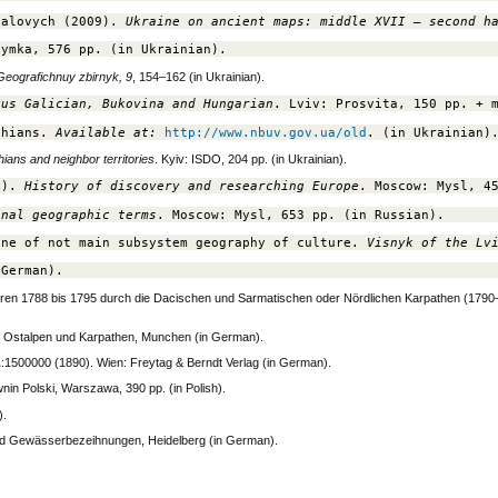
talovych (2009). 
Ukraine on ancient maps: middle XVII – second h
Dymka, 576 pp. (in Ukrainian).
Geografichnuy zbirnyk, 9
, 154–162 (in Ukrainian).
Rus Galician, Bukovina and Hungarian
. Lviv: Prosvita, 150 pp. + 
thians. 
Available at: 
http://www.nbuv.gov.ua/old
. (in Ukrainian)
ans and neighbor territories
. Kyiv: ISDO, 204 pp. (in Ukrainian).
0). 
History of discovery and researching Europe
. Moscow: Mysl, 4
onal geographic terms
. Moscow: Mysl, 653 pp. (in Russian).
one of not main subsystem geography of culture. 
Visnyk of the Lv
 German).
ahren 1788 bis 1795 durch die Dacischen und Sarmatischen oder Nördlichen Karpathen (179
er Ostalpen und Karpathen, Munchen (in German).
:1500000 (1890). Wien: Freytag & Berndt Verlag (in German).
wnin Polski, Warszawa, 390 pp. (in Polish).
).
nd Gewässerbezeihnungen, Heidelberg (in German).