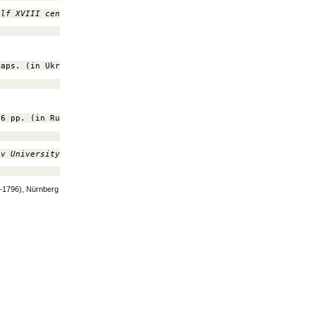
alf XVIII cen
., Kyiv: DNVP “Cartography”, 224 pp. (in Ukrainian)
maps. (in Ukrainian).
.
56 pp. (in Russian).
iv University. Series Geography, 41, 
264–272 (in Ukrainian).
0–1796), Nürnberg