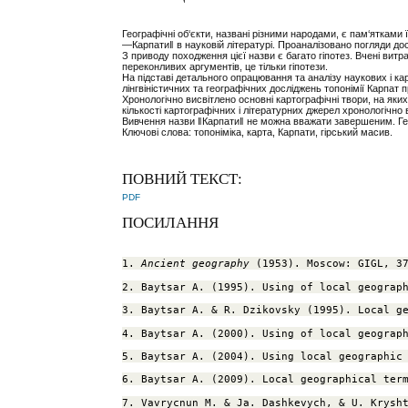
Географічні об‘єкти, названі різними народами, є пам‘ятками
―Карпати‖ в науковій літературі. Проаналізовано погляди досл
З приводу походження цiєї назви є багато гіпотез. Вчені вит
переконливих аргументiв, це тiльки гiпотези.
На підставі детального опрацювання та аналізу наукових і ка
лінгвіністичних та географічних досліджень топонімії Карпат
Хронологічно висвітлено основні картографічні твори, на як
кількості картографічних і літературних джерел хронологічно 
Вивчення назви ‖Карпати‖ не можна вважати завершеним. Гео
Ключові слова: топоніміка, карта, Карпати, гірський масив.
ПОВНИЙ ТЕКСТ:
PDF
ПОСИЛАННЯ
1. 
Ancient geography
 (1953). Moscow: GIGL, 3
2. Baytsar A. (1995). Using of local geograp
3. Baytsar A. & R. Dzikovsky (1995). Local g
4. Baytsar A. (2000). Using of local geograp
5. Baytsar A. (2004). Using local geographic
6. Baytsar A. (2009). Local geographical ter
7. Vavrycnun M. & Ja. Dashkevych, & U. Krysh