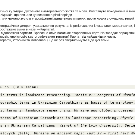
 їхньої культури, духовного і матеріального життя та мови. Розглянуто походження й ви
ідників, що вивчали це питання в різні періоди.
ратили чимало зусиль у дослiдженнi зазначеного питання, проте жодна з сучасних теорiй
ртографічних джерел, узагальнення результатів регіональних і локальних мовознавчих, 
 простежено зміни в назві ―Карпати‖.
их відображені Карпати. Зроблено опис багатьох старовинних карт. На засадах опрацюва
висвітлено історію картографування території Карпат від найдавніших часів.
графи, історики та мовознавці ще не раз звертатимуться до цієї теми.
76 pp. (In Russian).
hic terms in landscape researching. 
Thesis VII congress of Ukrai
eographic terms in Ukrainian Carpathians as basis of terminology
hic terms in landscape researching. 
Ukraine and global processes
 terms of Ukrainian Carpathians in landscape researching. 
Physic
ms in Ukrainian Carpathians. 
Visnyk of the Lviv University. Seri
talovych (2014). 
Ukraine on ancient maps: last XV – first half X