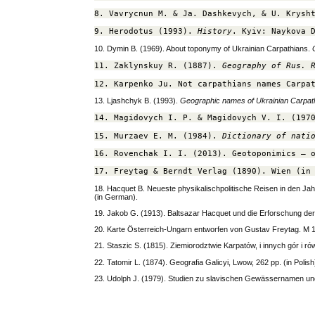
8. Vavrycnun M. & Ja. Dashkevych, & U. Krysh
9. Herodotus (1993). 
History
. Kyiv: Naykova 
10. Dymin B. (1969). About toponymy of Ukrainian Carpathians.
11. Zaklynskuy R. (1887). 
Geography of Rus. 
12. Karpenko Ju. Not carpathians names Carpa
13. Ljashchyk B. (1993).
Geographic names of Ukrainian Carpathi
14. Magidovych I. P. & Magidovych V. I. (197
15. Murzaev E. M. (1984). 
Dictionary of nati
16. Rovenchak I. I. (2013). Geotoponimics – 
17. Freytag & Berndt Verlag (1890). Wien (in
18. Hacquet B. Neueste physikalischpolitische Reisen in den J
(in German).
19. Jakob G. (1913). Baltsazar Hacquet und die Erforschung d
20. Karte Österreich-Ungarn entworfen von Gustav Freytag. M 1
21. Staszic S. (1815). Ziemiorodztwie Karpatów, i innych gór i ró
22. Tatomir L. (1874). Geografia Galicyi, Lwow, 262 pp. (in Polish
23. Udolph J. (1979). Studien zu slavischen Gewässernamen u