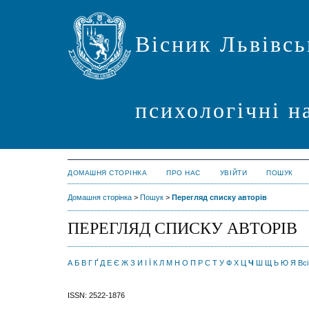
Вісник Львівсь
психологічні н
ДОМАШНЯ СТОРІНКА
ПРО НАС
УВІЙТИ
ПОШУК
Домашня сторінка
>
Пошук
>
Перегляд списку авторів
ПЕРЕГЛЯД СПИСКУ АВТОРІВ
А
Б
В
Г
Ґ
Д
Е
Є
Ж
З
И
І
Ї
К
Л
М
Н
О
П
Р
С
Т
У
Ф
Х
Ц
Ч
Ш
Щ
Ь
Ю
Я
Всі
ISSN: 2522-1876