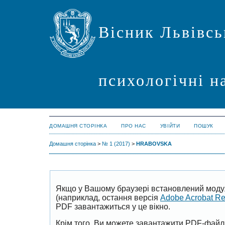
Вісник Львівсь
психологічні н
ДОМАШНЯ СТОРІНКА
ПРО НАС
УВІЙТИ
ПОШУК
Домашня сторінка
>
№ 1 (2017)
>
HRABOVSKA
Якщо у Вашому браузері встановлений моду
(наприклад, остання версія
Adobe Acrobat R
PDF завантажиться у це вікно.
Крім того, Ви можете завантажити PDF-файл