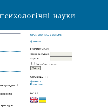
 психологічні науки
OPEN JOURNAL SYSTEMS
Допомога
КОРИСТУВАЧ
Ім'я користувача
Пароль
Запам'ятати мене
СПОВІЩЕННЯ
Дивитися
Сповістити
евідповідності
МОВА
 необхідні
 крім адрес