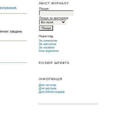
ЗМІСТ ЖУРНАЛУ
цензування
.
Пошук
Пошук за критерієм
нічних завдань
Перегляд
За номером
За автором
За назвою
Інші журнали
РОЗМІР ШРИФТА
ІНФОРМАЦІЯ
Для читачів
Для авторів
Для бібліотекарів