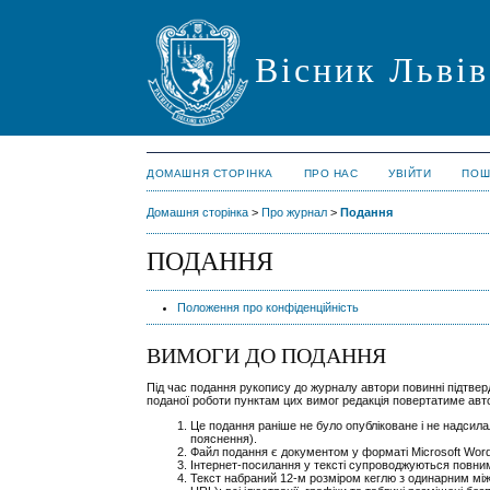
Вісник Львів
ДОМАШНЯ СТОРІНКА
ПРО НАС
УВІЙТИ
ПОШ
Домашня сторінка
>
Про журнал
>
Подання
ПОДАННЯ
Положення про конфіденційність
ВИМОГИ ДО ПОДАННЯ
Під час подання рукопису до журналу автори повинні підтвер
поданої роботи пунктам цих вимог редакція повертатиме ав
Це подання раніше не було опубліковане і не надсила
пояснення).
Файл подання є документом у форматі Microsoft Word
Інтернет-посилання у тексті супроводжуються повн
Текст набраний 12-м розміром кеглю з одинарним між