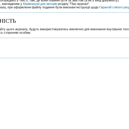
посередньо у тексті, там, де вони повинні бути за змістом (а не у кінці документу).
ії, викладеним у
Керівництві для авторів
розділу "Про журнал".
налу, при оформленні файлу подання були виконані інструкції щодо
Гарантій сліпого ре
НІСТЬ
сайту цього журналу, будуть використовуватись виключно для виконання внутрішніх тех
сь стороннім особам.