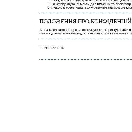
URL); всі ілюстрації, графіки та таблиці розміщені без
Текст відповідає вимогам до стилістики та бібліограф
Якщо матеріал подається у рецензований розділ жур
ПОЛОЖЕННЯ ПРО КОНФІДЕНЦІЙ
Імена та електронні адреси, які вказуються користувачами 
цього журналу; вони не будуть поширюватись та передавати
ISSN: 2522-1876