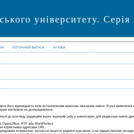
ського університету. Серія
УК
ПОТОЧНИЙ ВИПУСК
АРХІВИ
дити його відповідність всім встановленим вимогам, вказаним нижче. В разі виявлення н
торам матеріали на доопрацювання.
лося до розгляду редакціям інших журналів (або у коментарях для редактора нижче дані
, OpenOffice, RTF або WordPerfect.
ими коректними адресами URL.
рядковим інтервалом; авторські акценти виділені курсивом, а не підкресленням (всюди,