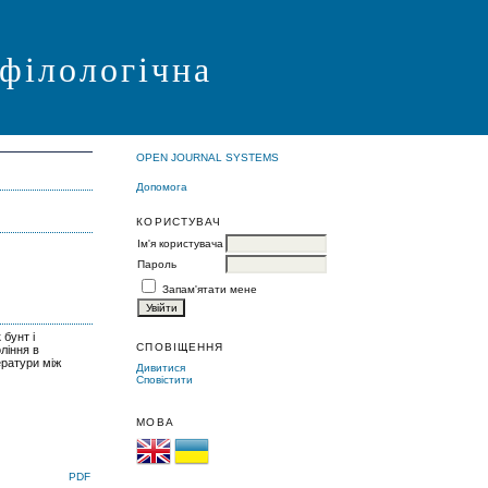
 філологічна
OPEN JOURNAL SYSTEMS
Допомога
КОРИСТУВАЧ
Ім'я користувача
Пароль
Запам'ятати мене
 бунт і
СПОВІЩЕННЯ
ління в
ератури між
Дивитися
Сповістити
МОВА
PDF