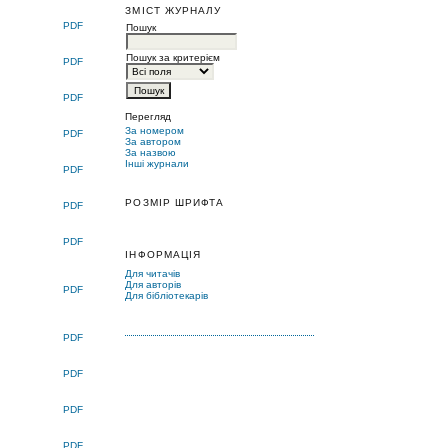
ЗМІСТ ЖУРНАЛУ
PDF
Пошук
Пошук за критерієм
PDF
PDF
Перегляд
За номером
PDF
За автором
За назвою
Інші журнали
PDF
РОЗМІР ШРИФТА
PDF
PDF
ІНФОРМАЦІЯ
Для читачів
Для авторів
PDF
Для бібліотекарів
PDF
PDF
PDF
PDF