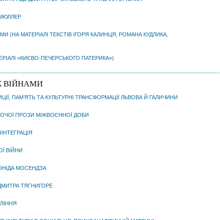
 МЮЛЛЕР
И (НА МАТЕРІАЛІ ТЕКСТІВ ІГОРЯ КАЛИНЦЯ, РОМАНА КУДЛИКА,
ЕРІАЛІ «КИЄВО-ПЕЧЕРСЬКОГО ПАТЕРИКА»)
Ж ВІЙНАМИ
ИЦІЇ, ПАМ’ЯТЬ ТА КУЛЬТУРНІ ТРАНСФОРМАЦІЇ ЛЬВОВА Й ГАЛИЧИНИ
НОЧОЇ ПРОЗИ МІЖВОЄННОЇ ДОБИ
ЗІНТЕГРАЦІЯ
ОЇ ВІЙНИ
ОНІДА МОСЕНДЗА
ДМИТРА ТЯГНИГОРЕ
ОЛІННЯ