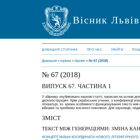
Вісник Львів
ДОМАШНЯ СТОРІНКА
ПРО НАС
УВІЙТИ
ПОШ
Домашня сторінка
>
Архіви
>
№ 67 (2018)
№ 67 (2018)
ВИПУСК 67. ЧАСТИНА 1
У збірнику опубліковано наукові статті, написані на основі д
де(кон)струкція». Крім українських учених, у конференції вз
літературі, зо- крема особливості функціонування тексту між
війнами та проблему воєнного покоління. Для науковців, педаг
ЗМІСТ
ТЕКСТ МІЖ ГЕНЕРАЦІЯМИ: ЗМІНА КА
КОНЦЕПТУАЛЬНІ КООРДИНАТИ НОВОГО ЛІТЕРАТУРНОГО П