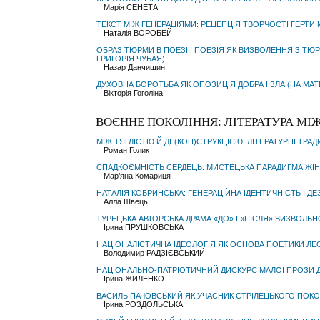
Марія СЕНЕТА
ТЕКСТ МІЖ ГЕНЕРАЦІЯМИ: РЕЦЕПЦІЯ ТВОРЧОСТІ ГЕРТИ
Наталія ВОРОБЕЙ
ОБРАЗ ТЮРМИ В ПОЕЗІЇ. ПОЕЗІЯ ЯК ВИЗВОЛЕННЯ З ТЮРМ
ГРИГОРІЯ ЧУБАЯ)
Назар Данчишин
ДУХОВНА БОРОТЬБА ЯК ОПОЗИЦІЯ ДОБРА І ЗЛА (НА МАТ
Вікторія Гоголіна
ВОЄННЕ ПОКОЛІННЯ: ЛІТЕРАТУРА МІ
МІЖ ТЯГЛІСТЮ Й ДЕ(КОН)СТРУКЦІЄЮ: ЛІТЕРАТУРНІ ТРАД
Роман Голик
СПАДКОЄМНІСТЬ СЕРДЕЦЬ: МИСТЕЦЬКА ПАРАДИГМА ЖІ
Мар’яна Комариця
НАТАЛІЯ КОБРИНСЬКА: ГЕНЕРАЦІЙНА ІДЕНТИЧНІСТЬ І ДЕ
Алла Швець
ТУРЕЦЬКА АВТОРСЬКА ДРАМА «ДО» І «ПІСЛЯ» ВИЗВОЛЬН
Ірина ПРУШКОВСЬКА
НАЦІОНАЛІСТИЧНА ІДЕОЛОГІЯ ЯК ОСНОВА ПОЕТИКИ ЛЕ
Володимир РАДЗІЄВСЬКИЙ
НАЦІОНАЛЬНО-ПАТРІОТИЧНИЙ ДИСКУРС МАЛОЇ ПРОЗИ 
Ірина ЖИЛЕНКО
ВАСИЛЬ ПАЧОВСЬКИЙ ЯК УЧАСНИК СТРІЛЕЦЬКОГО ПОК
Ірина РОЗДОЛЬСЬКА