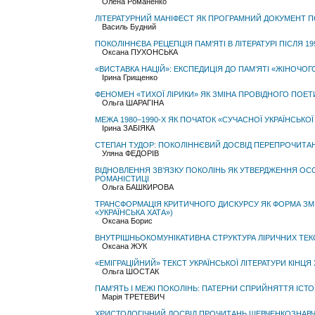
Олена Романенко
ЛІТЕРАТУРНИЙ МАНІФЕСТ ЯК ПРОГРАМНИЙ ДОКУМЕНТ ПО
Василь Будний
ПОКОЛІННЄВА РЕЦЕПЦІЯ ПАМ’ЯТІ В ЛІТЕРАТУРІ ПІСЛЯ 19
Оксана ПУХОНСЬКА
«ВИСТАВКА НАЦІЙ»: ЕКСПЕДИЦІЯ ДО ПАМ’ЯТІ «ЖІНОЧОГ
Ірина Грищенко
ФЕНОМЕН «ТИХОЇ ЛІРИКИ» ЯК ЗМІНА ПРОВІДНОГО ПОЕТИ
Ольга ШАРАГІНА
МЕЖА 1980–1990-Х ЯК ПОЧАТОК «СУЧАСНОЇ УКРАЇНСЬКОЇ 
Ірина ЗАБІЯКА
СТЕПАН ТУДОР: ПОКОЛІННЄВИЙ ДОСВІД ПЕРЕПРОЧИТА
Уляна ФЕДОРІВ
ВІДНОВЛЕННЯ ЗВ’ЯЗКУ ПОКОЛІНЬ ЯК УТВЕРДЖЕННЯ ОСО
РОМАНІСТИЦІ
Ольга БАШКИРОВА
ТРАНСФОРМАЦІЯ КРИТИЧНОГО ДИСКУРСУ ЯК ФОРМА ЗМІ
«УКРАЇНСЬКА ХАТА»)
Оксана Борис
ВНУТРІШНЬОКОМУНІКАТИВНА СТРУКТУРА ЛІРИЧНИХ ТЕК
Оксана ЖУК
«ЕМІГРАЦІЙНИЙ» ТЕКСТ УКРАЇНСЬКОЇ ЛІТЕРАТУРИ КІНЦЯ 
Ольга ШОСТАК
ПАМ’ЯТЬ І МЕЖІ ПОКОЛІНЬ: ПАТЕРНИ СПРИЙНЯТТЯ ІСТ
Марія ТРЕТЕВИЧ
ХРИСТОЛОГІЧНИЙ ДОСВІД ПРОЧИТАНЬ ШЕВЧЕНКОЗНАВЧИ