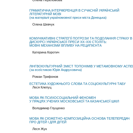
Олена Переломова
ГРАМАТИЧНА ІНТЕРФЕРЕНЦІЯ В СУЧАСНІЙ УКРАЇНСЬКІЙ
ЛІТЕРАТУРНІЙ МОВІ
(на матеріалі україномовної преси міста Донецька)
Олена Шевчук
КОМУНІКАТИВНІ СТРАТЕГІЇ ПОГРОЗИ ТА ПОДОЛАННЯ СТРАХУ В
ДИСКУРСІ УКРАЇНСЬКОЇ ПРЕСИ XX–XXI СТОЛІТЬ:
МОВНІ МЕХАНІЗМИ ВПЛИВУ НА РЕЦИПІЄНТА
Катерина Коротич
ЛІНГВОКУЛЬТУРНИЙ ЗМІСТ ТОПОНІМІВ У МЕТАМОВНОМУ АСПЕ
(за есеїстикою Юрія Андруховича)
Роман Трифонов
ЕСТЕТИКА ХУДОЖНЬОГО СЛОВА ТА СОЦІОКУЛЬТУРНІ ТАБУ
Леся Клепуц
МОВА ЯК ПСИХОСОЦІАЛЬНИЙ ФЕНОМЕН
У ПРАЦЯХ УЧЕНИХ МОСКОВСЬКОЇ ТА КАЗАНСЬКОЇ ШКІЛ
Володимир Глущенко
МОВА ЯК СЮЖЕТНО-КОМПОЗИЦІЙНА ОСНОВА ТЕЛЕПЕРЕДАЧ
ПРО ДІТЕЙ І ДЛЯ ДІТЕЙ
Леся Жук