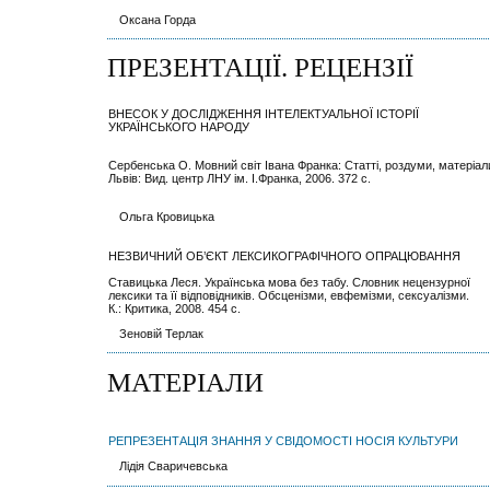
Оксана Горда
ПРЕЗЕНТАЦІЇ. РЕЦЕНЗІЇ
ВНЕСОК У ДОСЛІДЖЕННЯ ІНТЕЛЕКТУАЛЬНОЇ ІСТОРІЇ
УКРАЇНСЬКОГО НАРОДУ
Сербенська О. Мовний світ Івана Франка: Статті, роздуми, матеріал
Львів: Вид. центр ЛНУ ім. І.Франка, 2006. 372 с.
Ольга Кровицька
НЕЗВИЧНИЙ ОБ’ЄКТ ЛЕКСИКОГРАФІЧНОГО ОПРАЦЮВАННЯ
Ставицька Леся. Українська мова без табу. Словник нецензурної
лексики та її відповідників. Обсценізми, евфемізми, сексуалізми.
К.: Критика, 2008. 454 с.
Зеновій Терлак
МАТЕРІАЛИ
РЕПРЕЗЕНТАЦІЯ ЗНАННЯ У СВІДОМОСТІ НОСІЯ КУЛЬТУРИ
Лідія Сваричевська