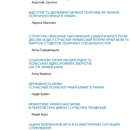
Анатолій Загнітко
ВІДСУТНІСТЬ ДЕРЖАВНОЇ МОВНОЇ ПОЛІТИКИ ЯК ЧИННИК
ПОЛІТИЧНОЇ КРИЗИ В УКРАЇНІ
Лариса Масенко
СТРУКТУРА І ЛЕКСИЧНЕ НАПОВНЕННЯ СЕМАНТИЧНОГО ПОЛЯ
ДІЄСЛІВ ХОДИ У СУЧАСНІЙ УКРАЇНСЬКІЙ ЛІТЕРАТУРНІЙ МОВІ ТА
ЖАРГОНІ СТУДЕНТІВ ТЕХНІЧНИХ СПЕЦІАЛЬНОСТЕЙ
Анна Середницька
СОЦІОЛІНГВІСТИЧНА НЕОДНОРІДНІСТЬ
ПОЛЬСЬКИХ АДРЕСАТИВНИХ ЗВОРОТІВ
(НА ТЛІ УКРАЇНСЬКИХ)
Алла Кравчук
ДЕРЖАВНІСТЬ МОВИ
І СУЧАСНИЙ ПСИХОЛОГІЧНИЙ КЛІМАТ В УКРАЇНІ
Надія Бабич
ФЕМІНІТИВИ УКРАЇНСЬКОЇ МОВИ
В ПЕРЕПЛЕТІННІ ДАВНІХ І СУЧАСНИХ ТЕНДЕНЦІЙ
Марія Брус
ОЦІННІ МОВЛЕННЄВІ АКТИ В АСИМЕТРИЧНИХ СИТУАЦІЯХ
СПІЛКУВАННЯ