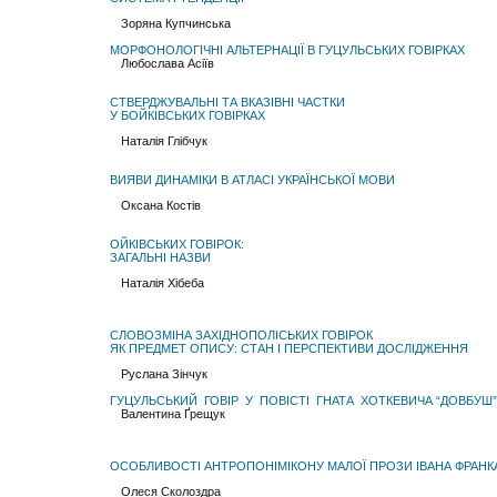
Зоряна Купчинська
МОРФОНОЛОГІЧНІ АЛЬТЕРНАЦІЇ В ГУЦУЛЬСЬКИХ ГОВІРКАХ
Любослава Асіїв
СТВЕРДЖУВАЛЬНІ ТА ВКАЗІВНІ ЧАСТКИ
У БОЙКІВСЬКИХ ГОВІРКАХ
Наталія Глібчук
ВИЯВИ ДИНАМІКИ В АТЛАСІ УКРАЇНСЬКОЇ МОВИ
Оксана Костів
ОЙКІВСЬКИХ ГОВІРОК:
ЗАГАЛЬНІ НАЗВИ
Наталія Хібеба
СЛОВОЗМІНА ЗАХІДНОПОЛІСЬКИХ ГОВІРОК
ЯК ПРЕДМЕТ ОПИСУ: СТАН І ПЕРСПЕКТИВИ ДОСЛІДЖЕННЯ
Руслана Зінчук
ГУЦУЛЬСЬКИЙ ГОВІР У ПОВІСТІ ГНАТА ХОТКЕВИЧА “ДОВБУШ”
Валентина Ґрещук
ОСОБЛИВОСТІ АНТРОПОНІМІКОНУ МАЛОЇ ПРОЗИ ІВАНА ФРАНК
Олеся Сколоздра