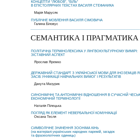
КОНЦЕПТИ “ЛЮБОВ”, “БІЛЬ”
В ЕПІСТОЛЯРНИХ ТЕКСТАХ ВАСИЛЯ СТЕФАНИКА
Марія Марусяк
ПУБЛІЧНЕ МОВЛЕННЯ ВАСИЛЯ СІМОВИЧА
Галина Біловус
СЕМАНТИКА І ПРАГМАТИКА
ПОЛІТИЧНА ТЕРМІНОЛЕКСИКА У ЛІНГВОКУЛЬТУРНОМУ ВИМІРІ:
ЗІСТАВНИЙ АСПЕКТ
Ярослав Яремко
ДЕРЖАВНИЙ СТАНДАРТ З УКРАЇНСЬКОЇ МОВИ ДЛЯ ІНОЗЕМЦІВ Я
ЗАСІБ УНІФІКАЦІЇ НАВЧАЛЬНИХ ВИМОГ І РЕЗУЛЬТАТІВ
Данута Мазурик
СИНОНІМІЧНІ ТА АНТОНІМІЧНІ ВІДНОШЕННЯ В СУЧАСНІЙ ЧЕСЬК
ЕКОНОМІЧНІЙ ТЕРМІНОЛОГІЇ
Наталія Пілецька
ПОГЛЯД ЯК ЕЛЕМЕНТ НЕВЕРБАЛЬНОЇ КОМУНІКАЦІЇ
Оксана Тесля
СИМВОЛІЧНЕ ЗНАЧЕННЯ ЗООНІМА КІНЬ
(на матеріалі українських народних паремій, загадок
та фразеологічних одиниць)