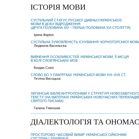
ІСТОРІЯ МОВИ
СУСПІЛЬНИЙ СТАТУС РУСЬКОЇ (ДАВНЬОУКРАЇНСЬКОЇ)
МОВИ В ДОБУ ВІДРОДЖЕННЯ
(ДРУГА ПОЛОВИНА ХIV – ПЕРША ПОЛОВИНА ХVI СТОЛІТТЯ)
Ірина Фаріон
CУСПІЛЬНА ЗУМОВЛЕНІСТЬ ІСНУВАННЯ ЧОРНОГОРСЬКОЇ МОВ
Людмила Васильєва
ВИВЧЕННЯ ОСОБЛИВОСТЕЙ УКРАЇНСЬКОЇ МОВИ, ЇЇ МІСЦЯ
В КОЛІ СЛОВ’ЯНСЬКИХ МОВ
Богдан Сокіл
СЛОВО БО У ПАМ’ЯТКАХ УКРАЇНСЬКОЇ МОВИ XVI–XVII СТ.
Тетяна Висоцька
ЛАТИНСЬКІ БІБЛІЄАНТРОПОНІМИ У СТРУКТУРІ НОВОЗАВІТНОГ
ТЕКСТУ (НА МАТЕРІАЛІ УКРАЇНСЬКИХ НОВОЧАСНИХ ПЕРЕКЛАДІВ
СВЯТОГО ПИСЬМА)
Галина Тимошик
ДІАЛЕКТОЛОГІЯ ТА ОНОМА
ПРОСТОРОВО-ЧАСОВИЙ ВИМІР УКРАЇНСЬКОЇ ОЙКОНІМІЇ:
СИСТЕМА І ТЕНДЕНЦІЇ