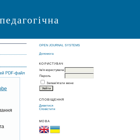
 педагогічна
OPEN JOURNAL SYSTEMS
Допомога
КОРИСТУВАЧ
Ім'я користувача
цей PDF-файл
Пароль
Запам'ятати мене
obe
СПОВІЩЕННЯ
Дивитися
Сповістити
лання
МОВА
та