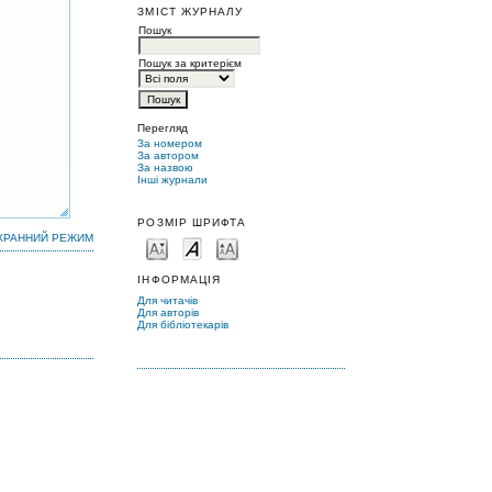
ЗМІСТ ЖУРНАЛУ
Пошук
Пошук за критерієм
Перегляд
За номером
За автором
За назвою
Інші журнали
РОЗМІР ШРИФТА
КРАННИЙ РЕЖИМ
ІНФОРМАЦІЯ
Для читачів
Для авторів
Для бібліотекарів