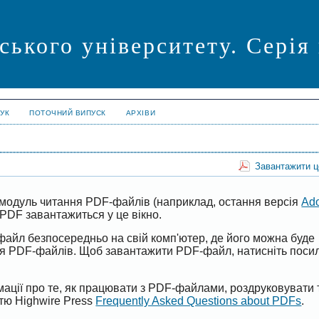
ського університету. Серія
УК
ПОТОЧНИЙ ВИПУСК
АРХІВИ
Завантажити 
модуль читання PDF-файлів (наприклад, остання версія
Ad
PDF завантажиться у це вікно.
файл безпосередньо на свій комп'ютер, де його можна буде
ня PDF-файлів. Щоб завантажити PDF-файл, натисніть поси
ації про те, як працювати з PDF-файлами, роздруковувати 
ттю Highwire Press
Frequently Asked Questions about PDFs
.