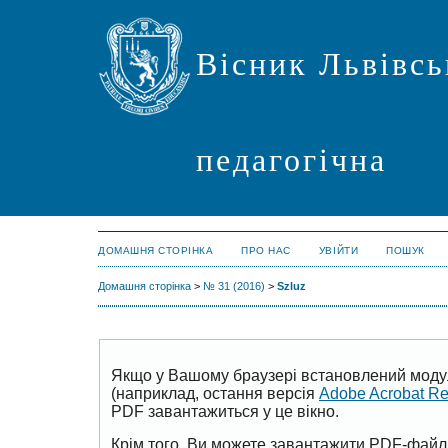
Вісник Львівсь
педагогічна
ДОМАШНЯ СТОРІНКА
ПРО НАС
УВІЙТИ
ПОШУК
Домашня сторінка
>
№ 31 (2016)
>
Szluz
Якщо у Вашому браузері встановлений моду
(наприклад, остання версія
Adobe Acrobat R
PDF завантажиться у це вікно.
Крім того, Ви можете завантажити PDF-файл