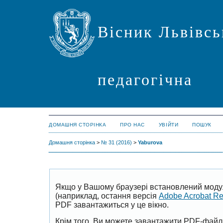
Вісник Львівсь
педагогічна
ДОМАШНЯ СТОРІНКА
ПРО НАС
УВІЙТИ
ПОШУК
Домашня сторінка
>
№ 31 (2016)
>
Yaburova
Якщо у Вашому браузері встановлений моду
(наприклад, остання версія
Adobe Acrobat R
PDF завантажиться у це вікно.
Крім того, Ви можете завантажити PDF-файл