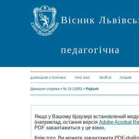
Вісник Львівсь
педагогічна
ДОМАШНЯ СТОРІНКА
ПРО НАС
УВІЙТИ
ПОШУК
Домашня сторінка
>
№ 19 (2005)
>
Pajkysh
Якщо у Вашому браузері встановлений моду
(наприклад, остання версія
Adobe Acrobat R
PDF завантажиться у це вікно.
Крім того, Ви можете завантажити PDF-файл