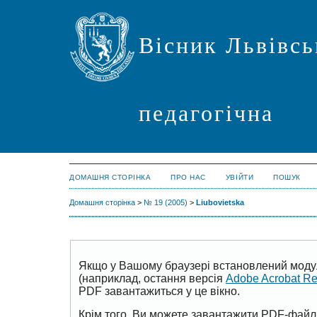
Вісник Львівсь
педагогічна
ДОМАШНЯ СТОРІНКА
ПРО НАС
УВІЙТИ
ПОШУК
Домашня сторінка
>
№ 19 (2005)
>
Liubovietska
Якщо у Вашому браузері встановлений моду
(наприклад, остання версія
Adobe Acrobat R
PDF завантажиться у це вікно.
Крім того, Ви можете завантажити PDF-файл