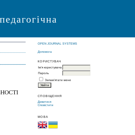
 педагогічна
OPEN JOURNAL SYSTEMS
Допомога
КОРИСТУВАЧ
Ім'я користувача
Пароль
Запам'ятати мене
ВНОСТІ
СПОВІЩЕННЯ
Дивитися
Сповістити
МОВА