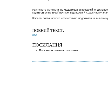
Розглянуто математичне моделювання професійної діяльності 
ґрунтується на теорії нечітких підмножин й ієрархічному анал
Ключові слова: нечітке математичне моделювання, аналіз ск
ПОВНИЙ ТЕКСТ:
PDF
ПОСИЛАННЯ
Поки немає зовнішніх посилань.