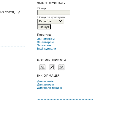
ЗМІСТ ЖУРНАЛУ
Пошук
их тестів, що
Пошук за критерієм
Перегляд
За номером
За автором
За назвою
Інші журнали
РОЗМІР ШРИФТА
ІНФОРМАЦІЯ
Для читачів
Для авторів
Для бібліотекарів