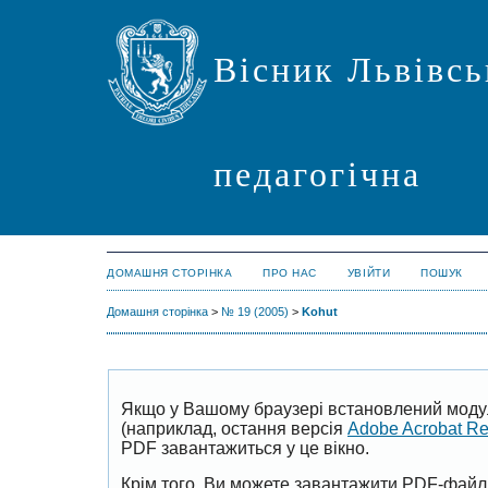
Вісник Львівсь
педагогічна
ДОМАШНЯ СТОРІНКА
ПРО НАС
УВІЙТИ
ПОШУК
Домашня сторінка
>
№ 19 (2005)
>
Kohut
Якщо у Вашому браузері встановлений моду
(наприклад, остання версія
Adobe Acrobat R
PDF завантажиться у це вікно.
Крім того, Ви можете завантажити PDF-файл