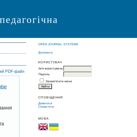
 педагогічна
OPEN JOURNAL SYSTEMS
Допомога
КОРИСТУВАЧ
Ім'я користувача
цей PDF-файл
Пароль
Запам'ятати мене
obe
СПОВІЩЕННЯ
Дивитися
Сповістити
лання
МОВА
та