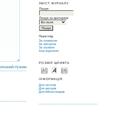
ЗМІСТ ЖУРНАЛУ
Пошук
Пошук за критерієм
Перегляд
За номером
За автором
За назвою
Інші журнали
РОЗМІР ШРИФТА
КРАННИЙ РЕЖИМ
ІНФОРМАЦІЯ
Для читачів
Для авторів
Для бібліотекарів