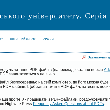
ського університету. Серія
УК
ПОТОЧНИЙ ВИПУСК
АРХІВИ
Завантажити 
модуль читання PDF-файлів (наприклад, остання версія
Ad
PDF завантажиться у це вікно.
файл безпосередньо на свій комп'ютер, де його можна буде
ня PDF-файлів. Щоб завантажити PDF-файл, натисніть поси
ації про те, як працювати з PDF-файлами, роздруковувати 
ттю Highwire Press
Frequently Asked Questions about PDFs
.