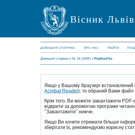
Вісник Львів
ДОМАШНЯ СТОРІНКА
ПРО НАС
УВІЙТИ
ПОШ
Домашня сторінка
>
№ 19 (2005)
>
Prykhod’ko
Якщо у Вашому браузері встановлений 
Acrobat Reader
), то обраний Вами файл 
Крім того, Ви можете завантажити PDF-
відкрити за допомогою програми читан
"Завантажити" нижче.
Якщо Ви хочете отримати більше інформ
зберігати їх, рекомендуємо корисну ста