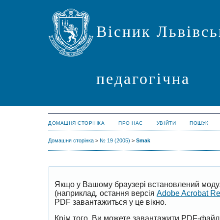
Вісник Львівсь
педагогічна
ДОМАШНЯ СТОРІНКА
ПРО НАС
УВІЙТИ
ПОШУК
Домашня сторінка
>
№ 19 (2005)
>
Smak
Якщо у Вашому браузері встановлений моду
(наприклад, остання версія
Adobe Acrobat R
PDF завантажиться у це вікно.
Крім того, Ви можете завантажити PDF-файл