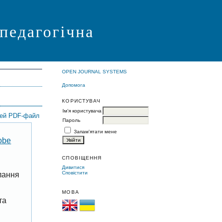
 педагогічна
OPEN JOURNAL SYSTEMS
Допомога
КОРИСТУВАЧ
Ім'я користувача
цей PDF-файл
Пароль
Запам'ятати мене
obe
СПОВІЩЕННЯ
Дивитися
Сповістити
лання
МОВА
та