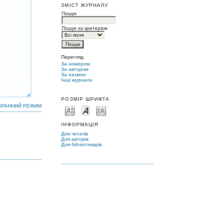
ЗМІСТ ЖУРНАЛУ
Пошук
Пошук за критерієм
Перегляд
За номером
За автором
За назвою
Інші журнали
РОЗМІР ШРИФТА
КРАННИЙ РЕЖИМ
ІНФОРМАЦІЯ
Для читачів
Для авторів
Для бібліотекарів