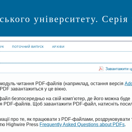
ського університету. Серія
УК
ПОТОЧНИЙ ВИПУСК
АРХІВИ
Завантажити 
модуль читання PDF-файлів (наприклад, остання версія
Ad
PDF завантажиться у це вікно.
файл безпосередньо на свій комп'ютер, де його можна буде
ня PDF-файлів. Щоб завантажити PDF-файл, натисніть поси
ації про те, як працювати з PDF-файлами, роздруковувати 
ттю Highwire Press
Frequently Asked Questions about PDFs
.