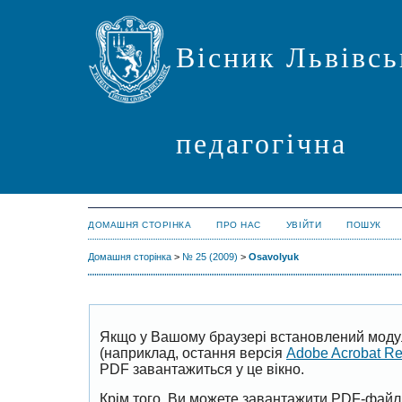
Вісник Львівсь
педагогічна
ДОМАШНЯ СТОРІНКА
ПРО НАС
УВІЙТИ
ПОШУК
Домашня сторінка
>
№ 25 (2009)
>
Оsavolyuk
Якщо у Вашому браузері встановлений моду
(наприклад, остання версія
Adobe Acrobat R
PDF завантажиться у це вікно.
Крім того, Ви можете завантажити PDF-файл