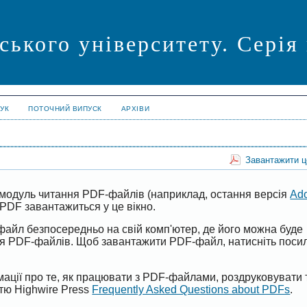
ського університету. Серія
УК
ПОТОЧНИЙ ВИПУСК
АРХІВИ
Завантажити 
модуль читання PDF-файлів (наприклад, остання версія
Ad
PDF завантажиться у це вікно.
файл безпосередньо на свій комп'ютер, де його можна буде
ня PDF-файлів. Щоб завантажити PDF-файл, натисніть поси
ації про те, як працювати з PDF-файлами, роздруковувати 
ттю Highwire Press
Frequently Asked Questions about PDFs
.