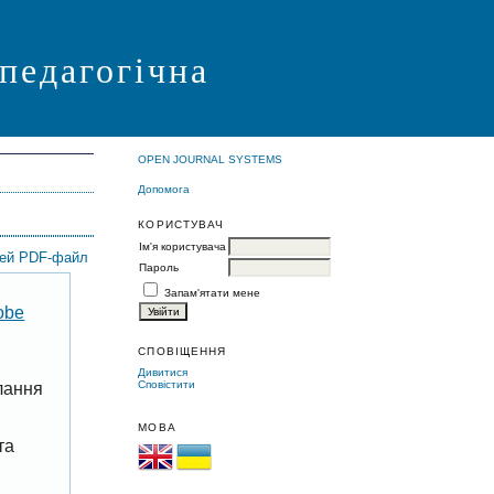
 педагогічна
OPEN JOURNAL SYSTEMS
Допомога
КОРИСТУВАЧ
Ім'я користувача
цей PDF-файл
Пароль
Запам'ятати мене
obe
СПОВІЩЕННЯ
Дивитися
Сповістити
лання
МОВА
та