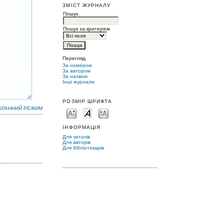
ЗМІСТ ЖУРНАЛУ
Пошук
Пошук за критерієм
Перегляд
За номером
За автором
За назвою
Інші журнали
РОЗМІР ШРИФТА
КРАННИЙ РЕЖИМ
ІНФОРМАЦІЯ
Для читачів
Для авторів
Для бібліотекарів