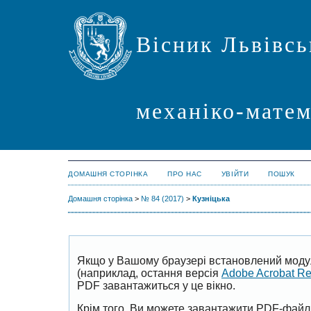
Вісник Львівсь
механіко-мате
ДОМАШНЯ СТОРІНКА
ПРО НАС
УВІЙТИ
ПОШУК
Домашня сторінка
>
№ 84 (2017)
>
Кузніцька
Якщо у Вашому браузері встановлений моду
(наприклад, остання версія
Adobe Acrobat R
PDF завантажиться у це вікно.
Крім того, Ви можете завантажити PDF-файл