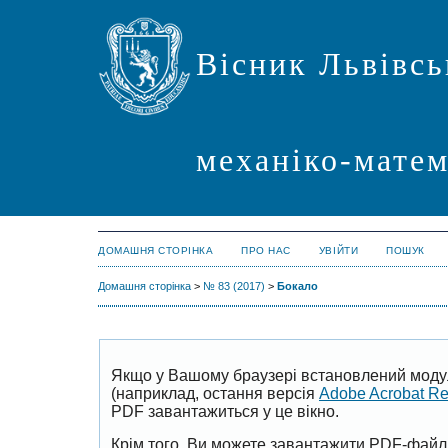
Вісник Львівсь
механіко-мате
ДОМАШНЯ СТОРІНКА
ПРО НАС
УВІЙТИ
ПОШУК
Домашня сторінка
>
№ 83 (2017)
>
Бокало
Якщо у Вашому браузері встановлений моду
(наприклад, остання версія
Adobe Acrobat R
PDF завантажиться у це вікно.
Крім того, Ви можете завантажити PDF-файл