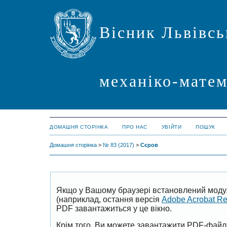
Вісник Львівсь
механіко-мате
ДОМАШНЯ СТОРІНКА
ПРО НАС
УВІЙТИ
ПОШУК
Домашня сторінка
>
№ 83 (2017)
>
Сєров
Якщо у Вашому браузері встановлений моду
(наприклад, остання версія
Adobe Acrobat R
PDF завантажиться у це вікно.
Крім того, Ви можете завантажити PDF-файл