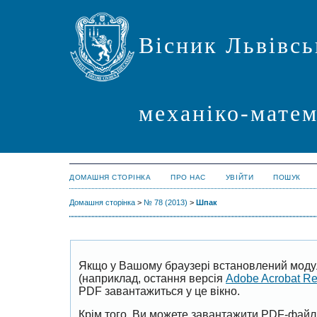
Вісник Львівсь
механіко-мате
ДОМАШНЯ СТОРІНКА
ПРО НАС
УВІЙТИ
ПОШУК
Домашня сторінка
>
№ 78 (2013)
>
Шпак
Якщо у Вашому браузері встановлений моду
(наприклад, остання версія
Adobe Acrobat R
PDF завантажиться у це вікно.
Крім того, Ви можете завантажити PDF-файл