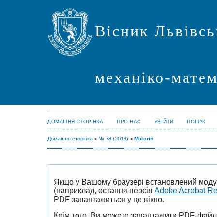
Вісник Львівсь
механіко-мате
ДОМАШНЯ СТОРІНКА
ПРО НАС
УВІЙТИ
ПОШУК
Домашня сторінка
>
№ 78 (2013)
>
Maturin
Якщо у Вашому браузері встановлений моду
(наприклад, остання версія
Adobe Acrobat R
PDF завантажиться у це вікно.
Крім того, Ви можете завантажити PDF-файл