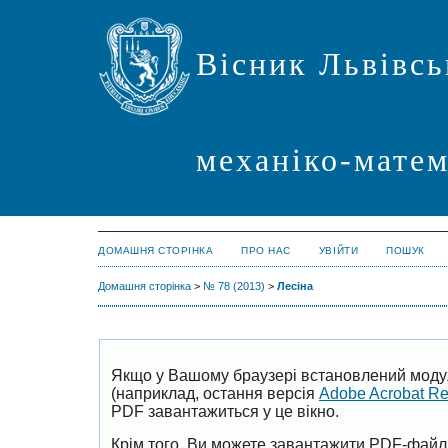
Вісник Львівсь
механіко-мате
ДОМАШНЯ СТОРІНКА
ПРО НАС
УВІЙТИ
ПОШУК
Домашня сторінка
>
№ 78 (2013)
>
Лесіна
Якщо у Вашому браузері встановлений моду
(наприклад, остання версія
Adobe Acrobat R
PDF завантажиться у це вікно.
Крім того, Ви можете завантажити PDF-файл