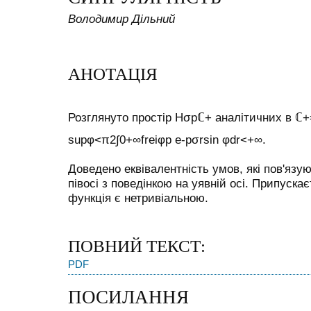
Володимир Дільний
АНОТАЦІЯ
Розглянуто простір
H
σ
p
ℂ
+
аналітичних в
ℂ
+
s
u
p
φ
<
π
2
∫
0
+
∞
f
r
e
i
φ
p
e
-
p
σ
r
sin
φ
d
r
<
+
∞
.
Доведено еквівалентність умов, які пов'язую
півосі з поведінкою на уявній осі. Припуска
функція є нетривіальною.
ПОВНИЙ ТЕКСТ:
PDF
ПОСИЛАННЯ