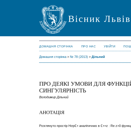
Вісник Львів
ДОМАШНЯ СТОРІНКА
ПРО НАС
УВІЙТИ
ПОШ
Домашня сторінка
>
№ 78 (2013)
>
Дільний
ПРО ДЕЯКІ УМОВИ ДЛЯ ФУНКЦІЙ
СИНГУЛЯРНІСТЬ
Володимир Дільний
АНОТАЦІЯ
Розглянуто простір
H
σ
p
ℂ
+
аналітичних в
ℂ
+
=
z
:
R
e
z
>
0
функц