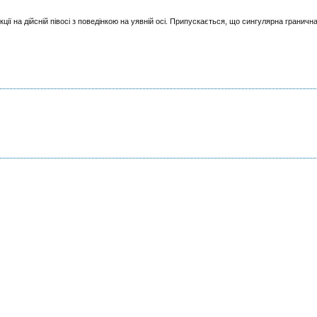
ції на дійсній півосі з поведінкою на уявній осі. Припускається, що сингулярна граничн