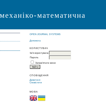
 механіко-математична
OPEN JOURNAL SYSTEMS
Допомога
КОРИСТУВАЧ
Ім'я користувача
Пароль
Запам'ятати мене
СПОВІЩЕННЯ
Дивитися
Сповістити
МОВА