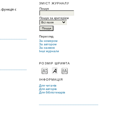
ЗМІСТ ЖУРНАЛУ
Пошук
а функція є
Пошук за критерієм
Перегляд
За номером
За автором
За назвою
Інші журнали
РОЗМІР ШРИФТА
ІНФОРМАЦІЯ
Для читачів
Для авторів
Для бібліотекарів