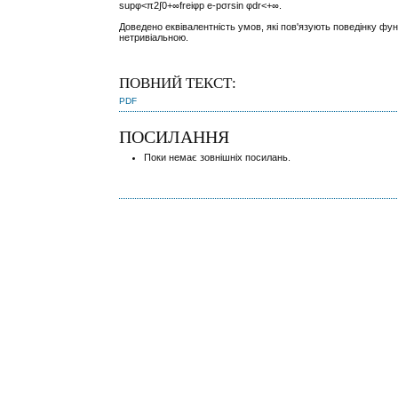
s
u
p
φ
<
π
2
∫
0
+
∞
f
r
e
i
φ
p
e
-
p
σ
r
sin
φ
d
r
<
+
∞
.
Доведено еквівалентність умов, які пов'язують поведінку функ
нетривіальною.
ПОВНИЙ ТЕКСТ:
PDF
ПОСИЛАННЯ
Поки немає зовнішніх посилань.