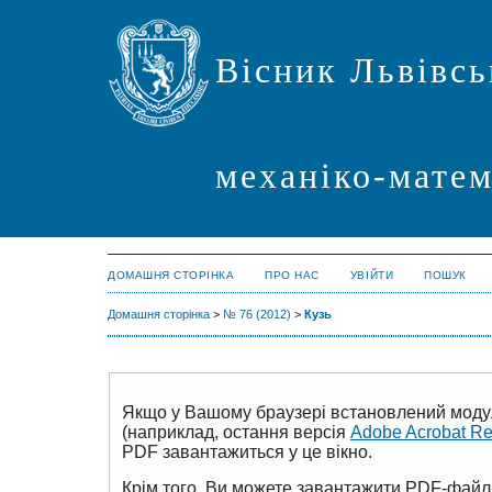
Вісник Львівсь
механіко-мате
ДОМАШНЯ СТОРІНКА
ПРО НАС
УВІЙТИ
ПОШУК
Домашня сторінка
>
№ 76 (2012)
>
Кузь
Якщо у Вашому браузері встановлений моду
(наприклад, остання версія
Adobe Acrobat R
PDF завантажиться у це вікно.
Крім того, Ви можете завантажити PDF-файл