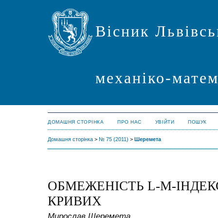
Вісник Львівсь
механіко-мате
ДОМАШНЯ СТОРІНКА
ПРО НАС
УВІЙТИ
ПОШУК
Домашня сторінка
>
№ 75 (2011)
>
Шеремета
ОБМЕЖЕНІСТЬ
L
-
M
-ІНДЕ
КРИВИХ
Мирослав Шеремета