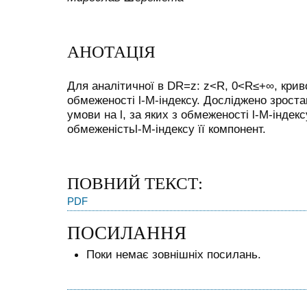
АНОТАЦІЯ
Для аналітичної в
D
R
=
z
:
z
<
R
,
0
<
R
≤
+
∞
, крив
обмеженості
l
-
M
-індексу. Досліджено зрост
умови на
l
, за яких з обмеженості
l
-
M
-індек
обмеженість
l
-
M
-індексу її компонент.
ПОВНИЙ ТЕКСТ:
PDF
ПОСИЛАННЯ
Поки немає зовнішніх посилань.