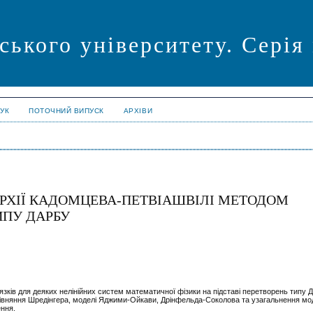
ського університету. Серія
УК
ПОТОЧНИЙ ВИПУСК
АРХІВИ
АРХІЇ КАДОМЦЕВА-ПЕТВІАШВІЛІ МЕТОДОМ
ИПУ ДАРБУ
ків для деяких нелінійних систем математичної фізики на підставі перетворень типу Д
 рівняння Шредінгера, моделі Яджими-Ойкави, Дрінфельда-Соколова та узагальнення мо
ення.