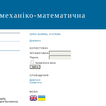
 механіко-математична
OPEN JOURNAL SYSTEMS
Допомога
КОРИСТУВАЧ
Ім'я користувача
Пароль
Запам'ятати мене
СПОВІЩЕННЯ
Дивитися
Сповістити
МОВА
арбу.
делі Бусинеска.