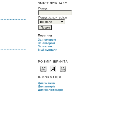
ЗМІСТ ЖУРНАЛУ
Пошук
Пошук за критерієм
Перегляд
За номером
За автором
За назвою
Інші журнали
РОЗМІР ШРИФТА
ІНФОРМАЦІЯ
Для читачів
Для авторів
Для бібліотекарів