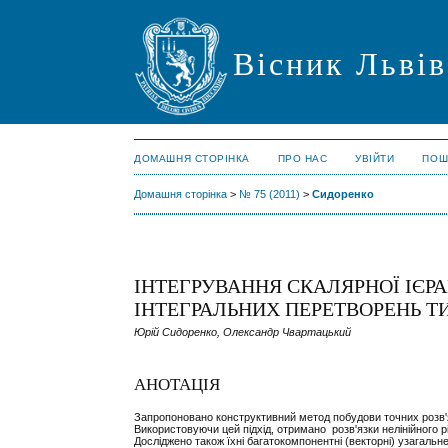
Вісник Львів
ДОМАШНЯ СТОРІНКА
ПРО НАС
УВІЙТИ
ПОШ
Домашня сторінка
>
№ 75 (2011)
>
Сидоренко
ІНТЕГРУВАННЯ СКАЛЯРНОЇ ІЄР
ІНТЕГРАЛЬНИХ ПЕРЕТВОРЕНЬ Т
Юрій Сидоренко, Олександр Чвартацький
АНОТАЦІЯ
Запропоновано конструктивний метод побудови точних розв'яз
Використовуючи цей підхід, отримано розв'язки нелінійного
Досліджено також їхні багатокомпонентні (векторні) узагальн