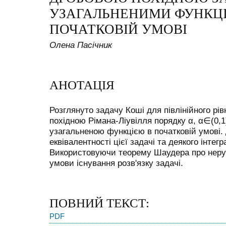
УЗАГАЛЬНЕНИМИ ФУНКЦ
ПОЧАТКОВІЙ УМОВІ
Олена Пасічник
АНОТАЦІЯ
Розглянуто задачу Коші для півлінійного рі
похідною Рімана-Ліувілля порядку
α
,
α
∈
(
0
,
1
узагальненою функцією в початковій умові.
еквівалентності цієї задачі та деякого інтег
Використовуючи теорему Шаудера про нерух
умови існування розв'язку задачі.
ПОВНИЙ ТЕКСТ:
PDF