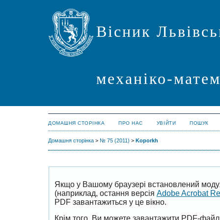
Вісник Львівсь
механіко-мате
ДОМАШНЯ СТОРІНКА
ПРО НАС
УВІЙТИ
ПОШУК
Домашня сторінка
>
№ 75 (2011)
>
Koporkh
Якщо у Вашому браузері встановлений моду
(наприклад, остання версія
Adobe Acrobat R
PDF завантажиться у це вікно.
Крім того, Ви можете завантажити PDF-файл