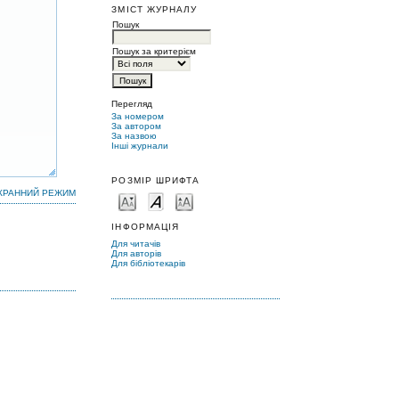
ЗМІСТ ЖУРНАЛУ
Пошук
Пошук за критерієм
Перегляд
За номером
За автором
За назвою
Інші журнали
РОЗМІР ШРИФТА
КРАННИЙ РЕЖИМ
ІНФОРМАЦІЯ
Для читачів
Для авторів
Для бібліотекарів