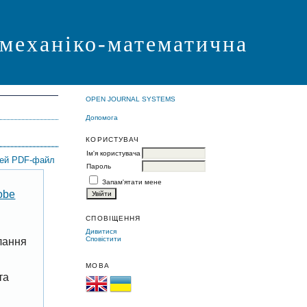
 механіко-математична
OPEN JOURNAL SYSTEMS
Допомога
КОРИСТУВАЧ
Ім'я користувача
цей PDF-файл
Пароль
Запам'ятати мене
obe
СПОВІЩЕННЯ
Дивитися
Сповістити
лання
МОВА
та