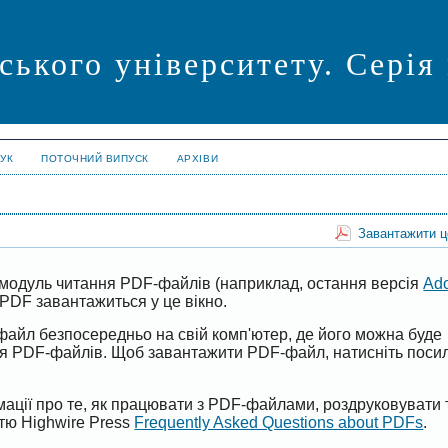
ського університету. Серія
УК
ПОТОЧНИЙ ВИПУСК
АРХІВИ
Завантажити 
модуль читання PDF-файлів (наприклад, остання версія
Ad
PDF завантажиться у це вікно.
файл безпосередньо на свій комп'ютер, де його можна буде
ня PDF-файлів. Щоб завантажити PDF-файл, натисніть поси
ації про те, як працювати з PDF-файлами, роздруковувати 
ттю Highwire Press
Frequently Asked Questions about PDFs
.