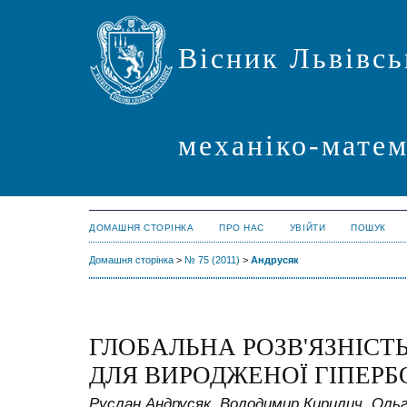
Вісник Львівсь
механіко-мате
ДОМАШНЯ СТОРІНКА
ПРО НАС
УВІЙТИ
ПОШУК
Домашня сторінка
>
№ 75 (2011)
>
Андрусяк
ГЛОБАЛЬНА РОЗВ'ЯЗНІСТ
ДЛЯ ВИРОДЖЕНОЇ ГІПЕРБ
Руслан Андрусяк, Володимир Кирилич, Оль