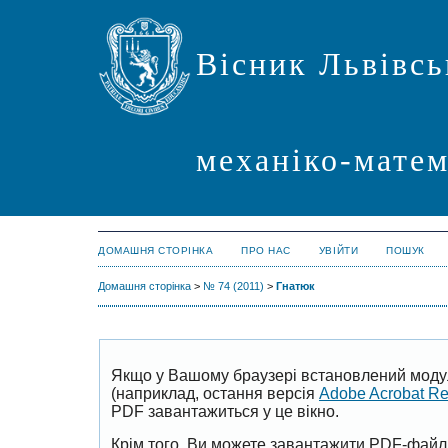
Вісник Львівсь
механіко-мате
ДОМАШНЯ СТОРІНКА
ПРО НАС
УВІЙТИ
ПОШУК
Домашня сторінка
>
№ 74 (2011)
>
Гнатюк
Якщо у Вашому браузері встановлений моду
(наприклад, остання версія
Adobe Acrobat R
PDF завантажиться у це вікно.
Крім того, Ви можете завантажити PDF-файл