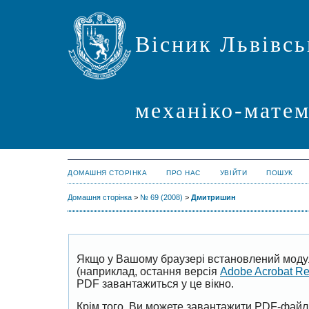
Вісник Львівсь
механіко-мате
ДОМАШНЯ СТОРІНКА
ПРО НАС
УВІЙТИ
ПОШУК
Домашня сторінка
>
№ 69 (2008)
>
Дмитришин
Якщо у Вашому браузері встановлений моду
(наприклад, остання версія
Adobe Acrobat R
PDF завантажиться у це вікно.
Крім того, Ви можете завантажити PDF-файл