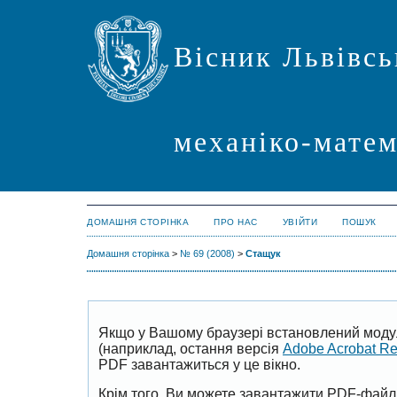
Вісник Львівсь
механіко-мате
ДОМАШНЯ СТОРІНКА
ПРО НАС
УВІЙТИ
ПОШУК
Домашня сторінка
>
№ 69 (2008)
>
Стащук
Якщо у Вашому браузері встановлений моду
(наприклад, остання версія
Adobe Acrobat R
PDF завантажиться у це вікно.
Крім того, Ви можете завантажити PDF-файл