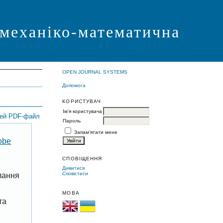
 механіко-математична
OPEN JOURNAL SYSTEMS
Допомога
КОРИСТУВАЧ
Ім'я користувача
цей PDF-файл
Пароль
Запам'ятати мене
obe
СПОВІЩЕННЯ
Дивитися
Сповістити
лання
МОВА
та