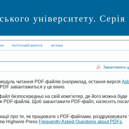
ського університету. Серія
УК
ПОТОЧНИЙ ВИПУСК
АРХІВИ
Завантажити 
модуль читання PDF-файлів (наприклад, остання версія
Ad
PDF завантажиться у це вікно.
файл безпосередньо на свій комп'ютер, де його можна буде
ня PDF-файлів. Щоб завантажити PDF-файл, натисніть поси
ації про те, як працювати з PDF-файлами, роздруковувати 
ттю Highwire Press
Frequently Asked Questions about PDFs
.