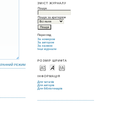
ЗМІСТ ЖУРНАЛУ
Пошук
Пошук за критерієм
Перегляд
За номером
За автором
За назвою
Інші журнали
РОЗМІР ШРИФТА
КРАННИЙ РЕЖИМ
ІНФОРМАЦІЯ
Для читачів
Для авторів
Для бібліотекарів