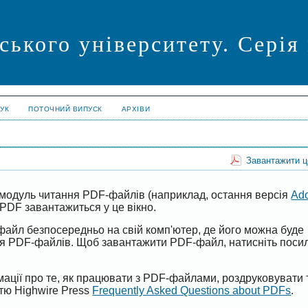
ського університету. Серія
УК
ПОТОЧНИЙ ВИПУСК
АРХІВИ
Завантажити 
модуль читання PDF-файлів (наприклад, остання версія
Ad
PDF завантажиться у це вікно.
файл безпосередньо на свій комп'ютер, де його можна буде
ня PDF-файлів. Щоб завантажити PDF-файл, натисніть поси
ації про те, як працювати з PDF-файлами, роздруковувати 
ттю Highwire Press
Frequently Asked Questions about PDFs
.