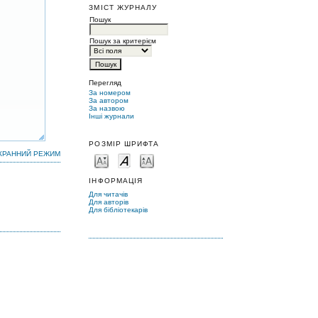
ЗМІСТ ЖУРНАЛУ
Пошук
Пошук за критерієм
Перегляд
За номером
За автором
За назвою
Інші журнали
РОЗМІР ШРИФТА
КРАННИЙ РЕЖИМ
ІНФОРМАЦІЯ
Для читачів
Для авторів
Для бібліотекарів