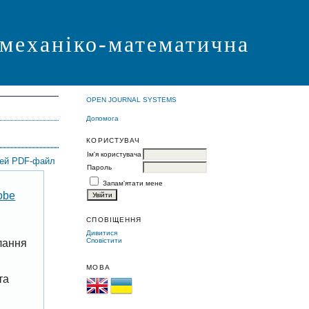
 механіко-математична
OPEN JOURNAL SYSTEMS
Допомога
КОРИСТУВАЧ
Ім'я користувача
цей PDF-файл
Пароль
Запам'ятати мене
obe
СПОВІЩЕННЯ
Дивитися
Сповістити
лання
МОВА
та