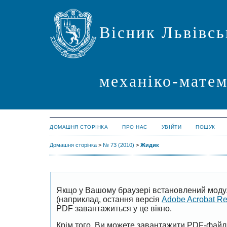
Вісник Львівсь
механіко-мате
ДОМАШНЯ СТОРІНКА
ПРО НАС
УВІЙТИ
ПОШУК
Домашня сторінка
>
№ 73 (2010)
>
Жидик
Якщо у Вашому браузері встановлений моду
(наприклад, остання версія
Adobe Acrobat R
PDF завантажиться у це вікно.
Крім того, Ви можете завантажити PDF-файл