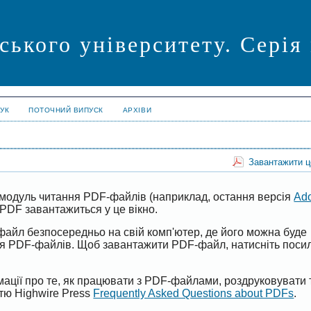
ського університету. Серія
УК
ПОТОЧНИЙ ВИПУСК
АРХІВИ
Завантажити 
модуль читання PDF-файлів (наприклад, остання версія
Ad
PDF завантажиться у це вікно.
файл безпосередньо на свій комп'ютер, де його можна буде
ня PDF-файлів. Щоб завантажити PDF-файл, натисніть поси
ації про те, як працювати з PDF-файлами, роздруковувати 
ттю Highwire Press
Frequently Asked Questions about PDFs
.