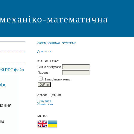
 механіко-математична
OPEN JOURNAL SYSTEMS
Допомога
КОРИСТУВАЧ
Ім'я користувача
цей PDF-файл
Пароль
Запам'ятати мене
obe
СПОВІЩЕННЯ
Дивитися
Сповістити
лання
МОВА
та