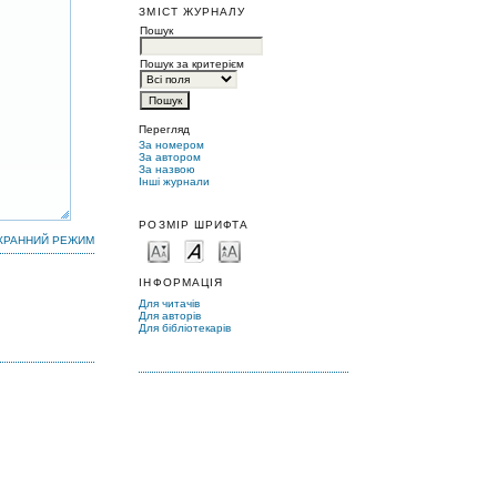
ЗМІСТ ЖУРНАЛУ
Пошук
Пошук за критерієм
Перегляд
За номером
За автором
За назвою
Інші журнали
РОЗМІР ШРИФТА
КРАННИЙ РЕЖИМ
ІНФОРМАЦІЯ
Для читачів
Для авторів
Для бібліотекарів