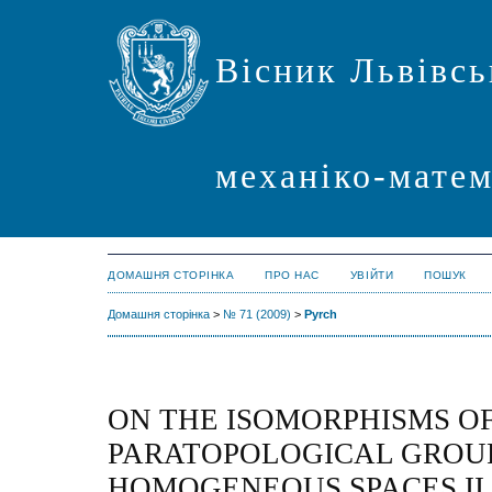
Вісник Львівсь
механіко-мате
ДОМАШНЯ СТОРІНКА
ПРО НАС
УВІЙТИ
ПОШУК
Домашня сторінка
>
№ 71 (2009)
>
Pyrch
ON THE ISOMORPHISMS OF
PARATOPOLOGICAL GROUP
HOMOGENEOUS SPACES II