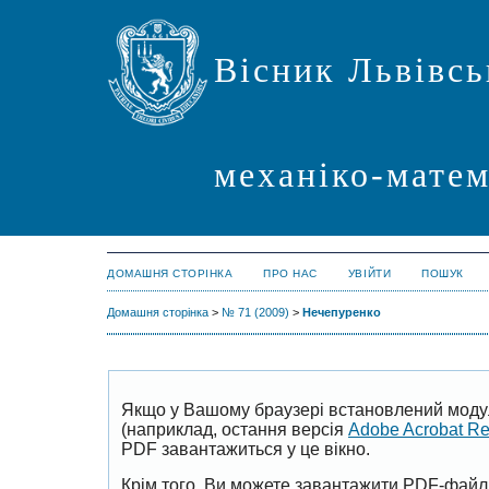
Вісник Львівсь
механіко-мате
ДОМАШНЯ СТОРІНКА
ПРО НАС
УВІЙТИ
ПОШУК
Домашня сторінка
>
№ 71 (2009)
>
Нечепуренко
Якщо у Вашому браузері встановлений моду
(наприклад, остання версія
Adobe Acrobat R
PDF завантажиться у це вікно.
Крім того, Ви можете завантажити PDF-файл