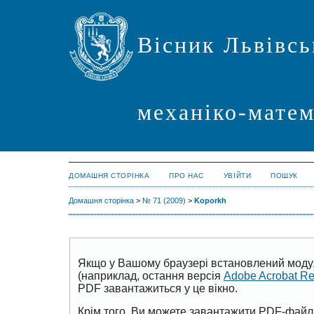
Вісник Львівсь
механіко-мате
ДОМАШНЯ СТОРІНКА
ПРО НАС
УВІЙТИ
ПОШУК
Домашня сторінка
>
№ 71 (2009)
>
Koporkh
Якщо у Вашому браузері встановлений моду
(наприклад, остання версія
Adobe Acrobat R
PDF завантажиться у це вікно.
Крім того, Ви можете завантажити PDF-файл