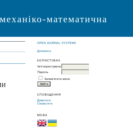
 механіко-математична
OPEN JOURNAL SYSTEMS
Допомога
КОРИСТУВАЧ
Ім'я користувача
Пароль
Запам'ятати мене
МИ
СПОВІЩЕННЯ
Дивитися
Сповістити
МОВА