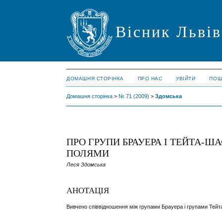
Вісник Львів
ДОМАШНЯ СТОРІНКА
ПРО НАС
УВІЙТИ
ПОШ
Домашня сторінка
>
№ 71 (2009)
>
Здомська
ПРО ГРУПИ БРАУЕРА І ТЕЙТА-
ПОЛЯМИ
Леся Здомська
АНОТАЦІЯ
Вивчено співвідношення між групами Брауера і групами Те