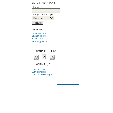
ЗМІСТ ЖУРНАЛУ
Пошук
Пошук за критерієм
Перегляд
За номером
За автором
За назвою
Інші журнали
РОЗМІР ШРИФТА
ІНФОРМАЦІЯ
Для читачів
Для авторів
Для бібліотекарів